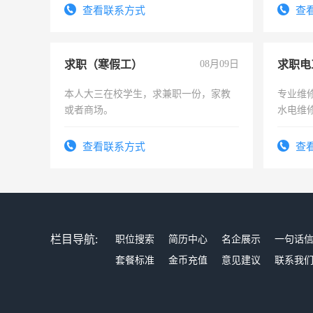
有高低压电工证和十几年工作经验
查看联系方式
查
求职（寒假工）
08月09日
求职电
本人大三在校学生，求兼职一份，家教
专业维
或者商场。
水电维
查看联系方式
查
栏目导航:
职位搜索
简历中心
名企展示
一句话
套餐标准
金币充值
意见建议
联系我