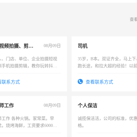
查
手机短视频拍摄、剪辑、抖音快手
08月09日
司机
人、门店、单位、企业拍摄短视
35岁，B本。双证齐全，马上下
训手机拍摄剪辑，教你玩转抖音
跑长途，和拉大超的经验！以
人、门店、单位、企业拍摄短视
六，渣土车
训手机拍摄剪辑，教你玩转抖
看联系方式
查看联系方式
也可以成为拍摄达人！你也可以
摄达人！
师工作
08月09日
个人保洁
师工作 各种火锅。家常菜。早
诚揽保洁活，公司的标准，优
。烧烤海鲜，工资要求6000以
格。