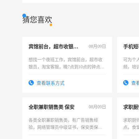
猜您喜欢
宾馆前台，超市收银员，淘宝客服
08月09日
想找一个夜班工作，宾馆前台，超市收
可为个
银员，淘宝客服，晚7点到10点的钟点
频，培
工，麻烦看到的老板加我微信聊，手机
可为个
号同微信
频，培
查看联系方式
查
音！你
成为拍
全职兼职销售类 保安
08月09日
求职厨
各类全职兼职销售类，有广告销售经
求职厨
验，网络管理员中级证书，保安类保安
点。食堂
队长，形象岗或幼儿园保安，维修水电
上