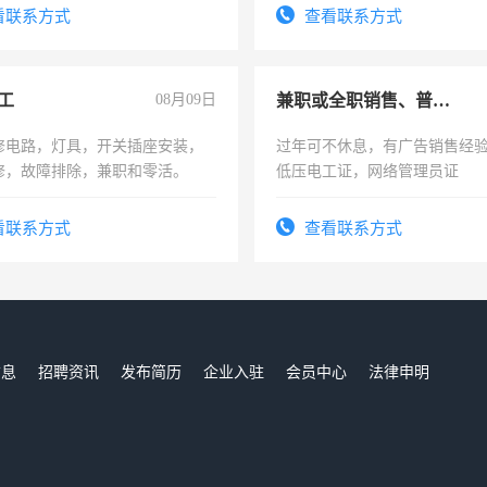
看联系方式
查看联系方式
工
08月09日
兼职或全职销售、普工、维修
修电路，灯具，开关插座安装，
过年可不休息，有广告销售经
修，故障排除，兼职和零活。
低压电工证，网络管理员证
看联系方式
查看联系方式
信息
招聘资讯
发布简历
企业入驻
会员中心
法律申明
们