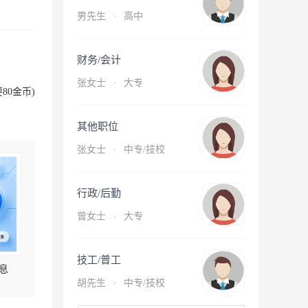
男先生
·
高中
财务/会计
张女士
·
大专
80金币)
其他职位
张女士
·
中专/技校
行政/后勤
曾女士
·
大专
技工/普工
息
胡先生
·
中专/技校